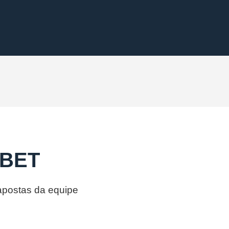
7BET
 apostas da equipe