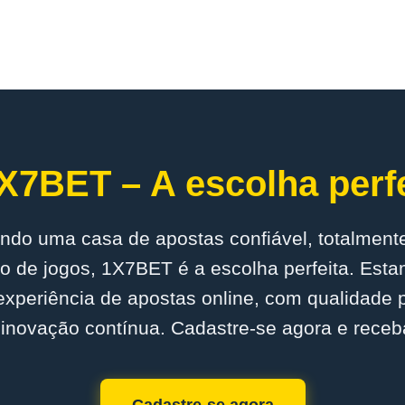
X7BET – A escolha perfe
ndo uma casa de apostas confiável, totalmente
 de jogos, 1X7BET é a escolha perfeita. Es
experiência de apostas online, com qualidade
inovação contínua. Cadastre-se agora e receb