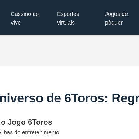
Cassino ao
Esportes
Jogos de
vivo
virtuais
pôquer
niverso de 6Toros: Regr
do Jogo 6Toros
lhas do entretenimento