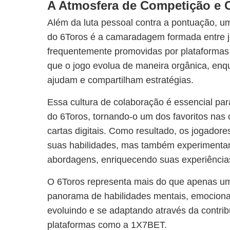
A Atmosfera de Competição e
Além da luta pessoal contra a pontuação, u
do 6Toros é a camaradagem formada entre 
frequentemente promovidas por plataforma
que o jogo evolua de maneira orgânica, enq
ajudam e compartilham estratégias.
Essa cultura de colaboração é essencial par
do 6Toros, tornando-o um dos favoritos nas
cartas digitais. Como resultado, os jogado
suas habilidades, mas também experimentam
abordagens, enriquecendo suas experiências
O 6Toros representa mais do que apenas um
panorama de habilidades mentais, emocionai
evoluindo e se adaptando através da contrib
plataformas como a 1X7BET.