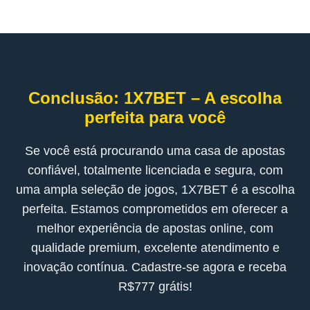
Conclusão: 1X7BET – A escolha
perfeita para você
Se você está procurando uma casa de apostas
confiável, totalmente licenciada e segura, com
uma ampla seleção de jogos, 1X7BET é a escolha
perfeita. Estamos comprometidos em oferecer a
melhor experiência de apostas online, com
qualidade premium, excelente atendimento e
inovação contínua. Cadastre-se agora e receba
R$777 grátis!