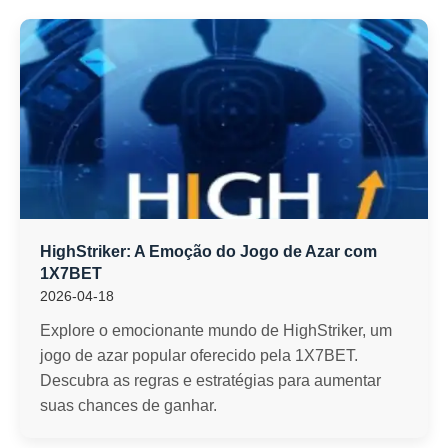
HighStriker: A Emoção do Jogo de Azar com
1X7BET
2026-04-18
Explore o emocionante mundo de HighStriker, um
jogo de azar popular oferecido pela 1X7BET.
Descubra as regras e estratégias para aumentar
suas chances de ganhar.