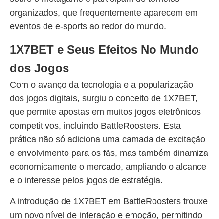
organizados, que frequentemente aparecem em
eventos de e-sports ao redor do mundo.
1X7BET e Seus Efeitos No Mundo
dos Jogos
Com o avanço da tecnologia e a popularização
dos jogos digitais, surgiu o conceito de 1X7BET,
que permite apostas em muitos jogos eletrônicos
competitivos, incluindo BattleRoosters. Esta
prática não só adiciona uma camada de excitação
e envolvimento para os fãs, mas também dinamiza
economicamente o mercado, ampliando o alcance
e o interesse pelos jogos de estratégia.
A introdução de 1X7BET em BattleRoosters trouxe
um novo nível de interação e emoção, permitindo