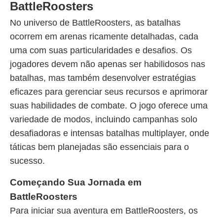
BattleRoosters
No universo de BattleRoosters, as batalhas
ocorrem em arenas ricamente detalhadas, cada
uma com suas particularidades e desafios. Os
jogadores devem não apenas ser habilidosos nas
batalhas, mas também desenvolver estratégias
eficazes para gerenciar seus recursos e aprimorar
suas habilidades de combate. O jogo oferece uma
variedade de modos, incluindo campanhas solo
desafiadoras e intensas batalhas multiplayer, onde
táticas bem planejadas são essenciais para o
sucesso.
Começando Sua Jornada em
BattleRoosters
Para iniciar sua aventura em BattleRoosters, os