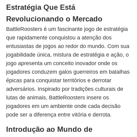
Estratégia Que Está
Revolucionando o Mercado
BattleRoosters é um fascinante jogo de estratégia
que rapidamente conquistou a atenção dos
entusiastas de jogos ao redor do mundo. Com sua
jogabilidade única, mistura de estratégia e ação, o
jogo apresenta um conceito inovador onde os
jogadores conduzem galos guerreiros em batalhas
épicas para conquistar territórios e derrotar
adversários. Inspirado por tradições culturais de
lutas de animais, BattleRoosters insere os
jogadores em um ambiente onde cada decisão
pode ser a diferença entre vitória e derrota.
Introdução ao Mundo de