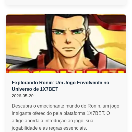
Explorando Ronin: Um Jogo Envolvente no
Universo de 1X7BET
2026-05-20
Descubra o emocionante mundo de Ronin, um jogo
intrigante oferecido pela plataforma 1X7BET. O
artigo aborda a introdução ao jogo, sua
jogabilidade e as regras essenciais.