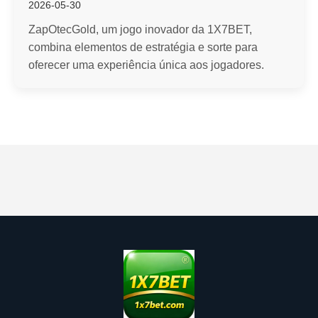
2026-05-30
ZapOtecGold, um jogo inovador da 1X7BET,
combina elementos de estratégia e sorte para
oferecer uma experiência única aos jogadores.