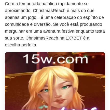
Com a temporada natalina rapidamente se
aproximando, ChristmasReach é mais do que
apenas um jogo—é uma celebração do espírito de
comunidade e diversão. Se você está procurando
mergulhar em uma aventura festiva enquanto testa
sua sorte, ChristmasReach na 1X7BET é a
escolha perfeita.