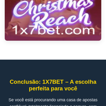
Conclusão: 1X7BET – A escolha
perfeita para você
Se você está procurando uma casa de apostas