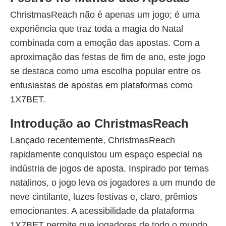
ChristmasReach não é apenas um jogo; é uma
experiência que traz toda a magia do Natal
combinada com a emoção das apostas. Com a
aproximação das festas de fim de ano, este jogo
se destaca como uma escolha popular entre os
entusiastas de apostas em plataformas como
1X7BET.
Introdução ao ChristmasReach
Lançado recentemente, ChristmasReach
rapidamente conquistou um espaço especial na
indústria de jogos de aposta. Inspirado por temas
natalinos, o jogo leva os jogadores a um mundo de
neve cintilante, luzes festivas e, claro, prêmios
emocionantes. A acessibilidade da plataforma
1X7BET permite que jogadores de todo o mundo