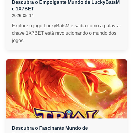
Descubra o Empolgante Mundo de LuckyBatsM
e 1X7BET
2026-05-14
Explore o jogo LuckyBatsM e saiba como a palavra-
chave 1X7BET está revolucionando o mundo dos
jogos!
Descubra o Fascinante Mundo de