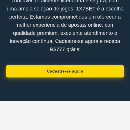
confiável, totalmente licenciada e segura, com
uma ampla seleção de jogos, 1X7BET é a escolha
perfeita. Estamos comprometidos em oferecer a
melhor experiência de apostas online, com
qualidade premium, excelente atendimento e
inovação contínua. Cadastre-se agora e receba
R$777 grátis!
Cadastre-se agora