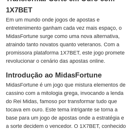
1X7BET
Em um mundo onde jogos de apostas e
entretenimento ganham cada vez mais espaço, o
MidasFortune surge como uma nova alternativa,
atraindo tanto novatos quanto veteranos. Com a
promissora plataforma 1X7BET, este jogo promete
revolucionar o cenário das apostas online.
Introdução ao MidasFortune
MidasFortune é um jogo que mistura elementos de
cassino com a mitologia grega, invocando a lenda
do Rei Midas, famoso por transformar tudo que
tocava em ouro. Este tema intrigante se torna a
base para um jogo de apostas onde a estratégia e
a sorte decidem o vencedor. O 1X7BET, conhecido