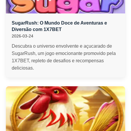
SugarRush: O Mundo Doce de Aventuras e
Diversão com 1X7BET
2026-03-24
Descubra o universo envolvente e açucarado de
SugarRush, um jogo emocionante promovido pela
1X7BET, repleto de desafios e recompensas
deliciosas.