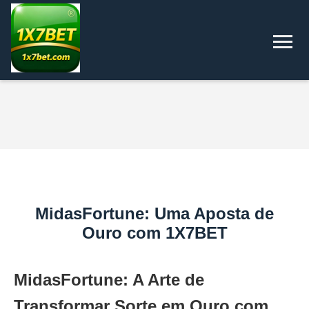
MidasFortune: Uma Aposta de
Ouro com 1X7BET
MidasFortune: A Arte de
Transformar Sorte em Ouro com