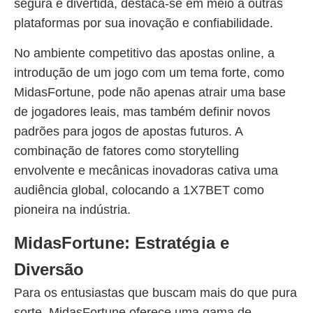
segura e divertida, destaca-se em meio a outras
plataformas por sua inovação e confiabilidade.
No ambiente competitivo das apostas online, a
introdução de um jogo com um tema forte, como
MidasFortune, pode não apenas atrair uma base
de jogadores leais, mas também definir novos
padrões para jogos de apostas futuros. A
combinação de fatores como storytelling
envolvente e mecânicas inovadoras cativa uma
audiência global, colocando a 1X7BET como
pioneira na indústria.
MidasFortune: Estratégia e
Diversão
Para os entusiastas que buscam mais do que pura
sorte, MidasFortune oferece uma gama de