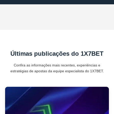
Últimas publicações do 1X7BET
Confira as informações mais recentes, experiências e
estratégias de apostas da equipe especialista do 1X7BET.