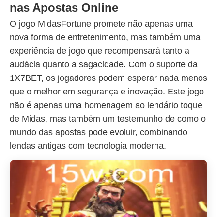
nas Apostas Online
O jogo MidasFortune promete não apenas uma
nova forma de entretenimento, mas também uma
experiência de jogo que recompensará tanto a
audácia quanto a sagacidade. Com o suporte da
1X7BET, os jogadores podem esperar nada menos
que o melhor em segurança e inovação. Este jogo
não é apenas uma homenagem ao lendário toque
de Midas, mas também um testemunho de como o
mundo das apostas pode evoluir, combinando
lendas antigas com tecnologia moderna.