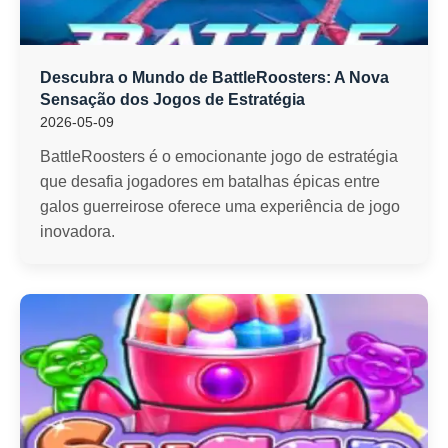
Descubra o Mundo de BattleRoosters: A Nova
Sensação dos Jogos de Estratégia
2026-05-09
BattleRoosters é o emocionante jogo de estratégia
que desafia jogadores em batalhas épicas entre
galos guerreirose oferece uma experiência de jogo
inovadora.