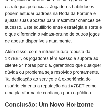
estratégias potenciais. Jogadores habilidosos
podem estudar padrões na Roda da Fortuna e
ajustar suas apostas para maximizar chances de
sucesso. Este equilíbrio entre estratégia e sorte é
o que diferencia o MidasFortune de outros jogos
de aposta disponíveis atualmente.
Além disso, com a infraestrutura robusta da
1X7BET, os jogadores têm acesso a suporte ao
cliente 24 horas por dia, garantindo que qualquer
dúvida ou problema seja resolvido prontamente.
Tal dedicação ao serviço e à experiência do
usuário cimenta a reputação da 1X7BET como
uma plataforma de confiança para o público.
Conclusão: Um Novo Horizonte