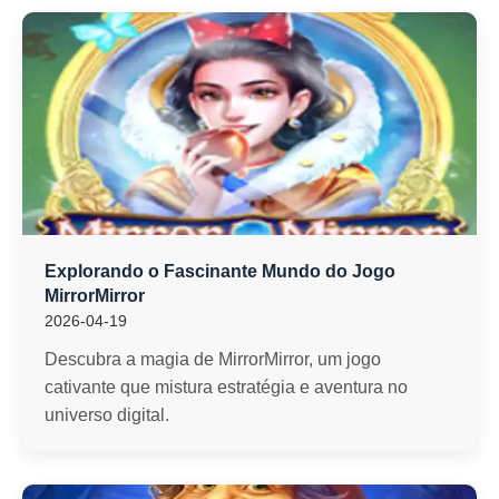
Explorando o Fascinante Mundo do Jogo
MirrorMirror
2026-04-19
Descubra a magia de MirrorMirror, um jogo
cativante que mistura estratégia e aventura no
universo digital.