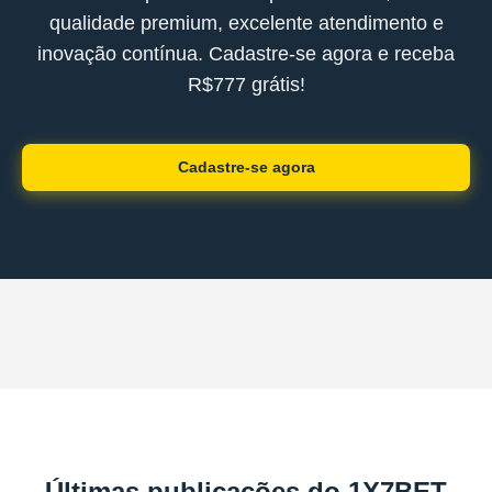
qualidade premium, excelente atendimento e
inovação contínua. Cadastre-se agora e receba
R$777 grátis!
Cadastre-se agora
Últimas publicações do 1X7BET