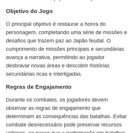
Objetivo do Jogo
O principal objetivo é restaurar a honra do
personagem, completando uma série de missões e
desafios que trazem paz ao Japão feudal. O
cumprimento de missões principais e secundárias
avança a narrativa, permitindo ao jogador
desbravar novas áreas e descobrir histórias
secundárias ricas e interligadas.
Regras de Engajamento
Durante os combates, os jogadores devem
observar as regras de engajamento que
determinam as consequências das batalhas. Evitar
combate desnecessário pode preservar recursos