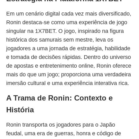
Em um cenário digital cada vez mais diversificado,
Ronin destaca-se como uma experiência de jogo
singular na 1X7BET. O jogo, inspirado na figura
histórica dos samurais sem mestre, leva os
jogadores a uma jornada de estratégia, habilidade
e tomada de decisões rápidas. Dentro do universo
de apostas e entretenimento online, Ronin oferece
mais do que um jogo; proporciona uma verdadeira
imersão cultural e uma experiência interativa rica.
A Trama de Ronin: Contexto e
História
Ronin transporta os jogadores para o Japão
feudal, uma era de guerras, honra e código de