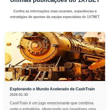
Confira as informações mais recentes, experiências e
estratégias de apostas da equipe especialista do 1X7BET.
Explorando o Mundo Acelerado de CashTrain
2026-01-30
CashTrain é um jogo emocionante que combina
sorte e estratégia, oferecendo aos jogadores uma