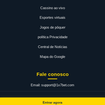
Cassino ao vivo
Esportes virtuais
Jogos de pôquer
política Privacidade
Central de Notícias
Mapa do Google
Fale conosco
Email:
support@1x7bet.com
© 2026 1X7BET. Todos os direitos reservados.
Entrar agora