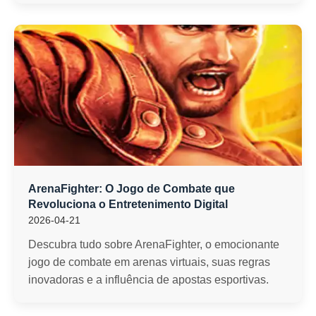
ArenaFighter: O Jogo de Combate que
Revoluciona o Entretenimento Digital
2026-04-21
Descubra tudo sobre ArenaFighter, o emocionante
jogo de combate em arenas virtuais, suas regras
inovadoras e a influência de apostas esportivas.