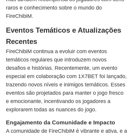
raros e conhecimento sobre o mundo do
FireChibiM.
Eventos Temáticos e Atualizações
Recentes
FireChibiM continua a evoluir com eventos
temáticos regulares que introduzem novos
desafios e histórias. Recentemente, um evento
especial em colaboração com 1X7BET foi lançado,
trazendo novos níveis e inimigos temáticos. Esses
eventos são projetados para manter o jogo fresco
e emocionante, incentivando os jogadores a
explorarem todas as nuances do jogo.
Engajamento da Comunidade e Impacto
A comunidade de FireChibiM é vibrante e ativa, e a