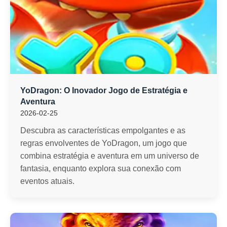
YoDragon: O Inovador Jogo de Estratégia e
Aventura
2026-02-25
Descubra as características empolgantes e as
regras envolventes de YoDragon, um jogo que
combina estratégia e aventura em um universo de
fantasia, enquanto explora sua conexão com
eventos atuais.