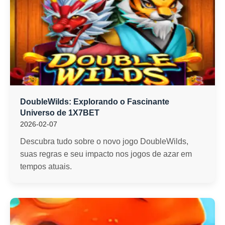
DoubleWilds: Explorando o Fascinante
Universo de 1X7BET
2026-02-07
Descubra tudo sobre o novo jogo DoubleWilds,
suas regras e seu impacto nos jogos de azar em
tempos atuais.