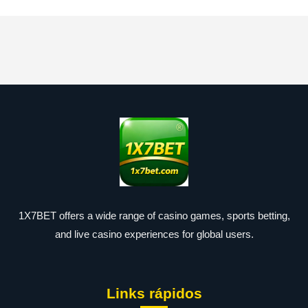
1X7BET offers a wide range of casino games, sports betting,
and live casino experiences for global users.
Links rápidos